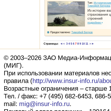
Тип:
Исторические
Тимофея Бегрова
Из истории вз
страхования 
строений
подробнее
Предоставлено:
Тимофей Бегров
Страницы:
3
4
5
6
7
8
9
10
11
© 2003–2026 ЗАО Медиа-Информаци
(МИГ).
При использовании материалов не
правила (
http://www.insur-info.ru/abo
Возрастные ограничения – старше 1
Тел. / факс: +7 (495) 682-6453, 686-5
mail:
mig@insur-info.ru
.