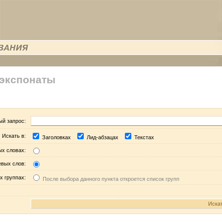
 экспонаты
ый запрос:
Искать в:
Заголовках
Лид-абзацах
Текстах
ых словах:
евых слов:
х группах:
После выбора данного пункта откроется список групп