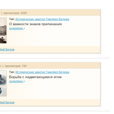
т | просмотров: 1029
Тип:
Исторические заметки Тимофея Бегрова
О важности знаков препинания
подробнее
фей Бегров
йт | просмотров: 744
Тип:
Исторические заметки Тимофея Бегрова
Борьба с надвигающимся игом
подробнее
фей Бегров