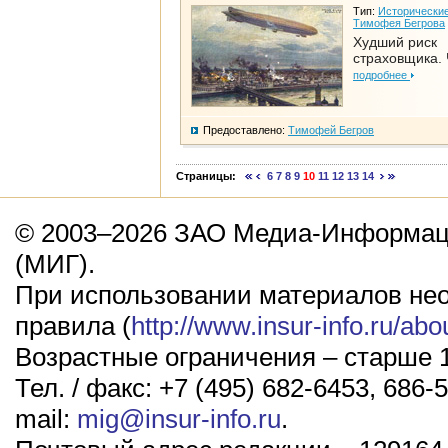
Тип:
Исторические
Тимофея Бегрова
Худший риск
страховщика. 
подробнее
Предоставлено:
Тимофей Бегров
Страницы:
6
7
8
9
10
11
12
13
14
© 2003–2026 ЗАО Медиа-Информаци
(МИГ).
При использовании материалов не
правила (
http://www.insur-info.ru/abo
Возрастные ограничения – старше 1
Тел. / факс: +7 (495) 682-6453, 686-5
mail:
mig@insur-info.ru
.