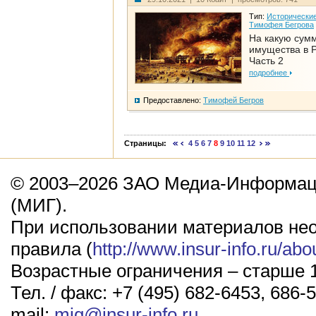
Тип:
Исторические
Тимофея Бегрова
На какую сум
имущества в Р
Часть 2
подробнее
Предоставлено:
Тимофей Бегров
Страницы:
4
5
6
7
8
9
10
11
12
© 2003–2026 ЗАО Медиа-Информаци
(МИГ).
При использовании материалов не
правила (
http://www.insur-info.ru/abo
Возрастные ограничения – старше 1
Тел. / факс: +7 (495) 682-6453, 686-5
mail:
mig@insur-info.ru
.