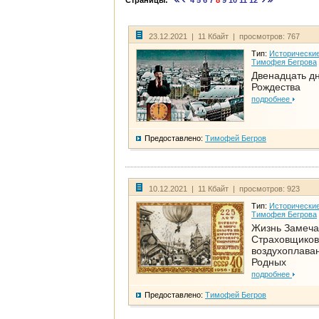
Страницы:
4
5
6
7
8
9
10
11
12
23.12.2021 | 11 Кбайт | просмотров: 767
Тип:
Исторические
Тимофея Бегрова
Двенадцать д
Рождества
подробнее
Предоставлено:
Тимофей Бегров
10.12.2021 | 11 Кбайт | просмотров: 923
Тип:
Исторические
Тимофея Бегрова
Жизнь Замеча
Страховщиков
воздухоплаван
Родных
подробнее
Предоставлено:
Тимофей Бегров