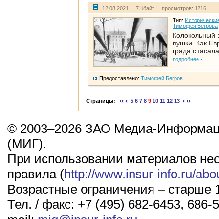
12.08.2021 | 7 Кбайт | просмотров: 1216
Тип:
Исторические
Тимофея Бегрова
Колокольный 
пушки. Как Ев
града спасала
подробнее
Предоставлено:
Тимофей Бегров
Страницы:
5
6
7
8
9
10
11
12
13
© 2003–2026 ЗАО Медиа-Информаци
(МИГ).
При использовании материалов не
правила (
http://www.insur-info.ru/abo
Возрастные ограничения – старше 1
Тел. / факс: +7 (495) 682-6453, 686-5