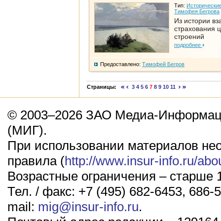
Тип:
Исторические
Тимофея Бегрова
Из истории вз
страхования 
строений
подробнее
Предоставлено:
Тимофей Бегров
Страницы:
3
4
5
6
7
8
9
10
11
© 2003–2026 ЗАО Медиа-Информаци
(МИГ).
При использовании материалов не
правила (
http://www.insur-info.ru/abo
Возрастные ограничения – старше 1
Тел. / факс: +7 (495) 682-6453, 686-5
mail:
mig@insur-info.ru
.