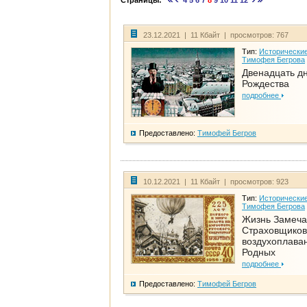
Страницы:
4
5
6
7
8
9
10
11
12
23.12.2021 | 11 Кбайт | просмотров: 767
Тип:
Исторические
Тимофея Бегрова
Двенадцать д
Рождества
подробнее
Предоставлено:
Тимофей Бегров
10.12.2021 | 11 Кбайт | просмотров: 923
Тип:
Исторические
Тимофея Бегрова
Жизнь Замеча
Страховщиков
воздухоплаван
Родных
подробнее
Предоставлено:
Тимофей Бегров