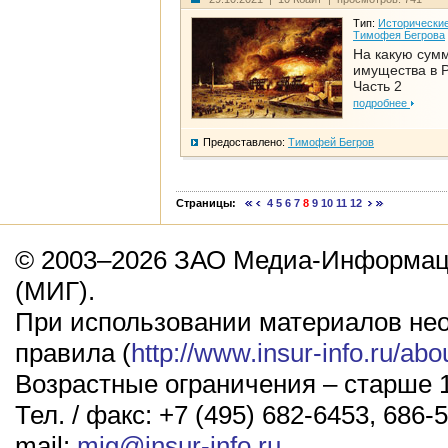
Тип:
Исторические
Тимофея Бегрова
На какую сум
имущества в Р
Часть 2
подробнее
Предоставлено:
Тимофей Бегров
Страницы:
4
5
6
7
8
9
10
11
12
© 2003–2026 ЗАО Медиа-Информаци
(МИГ).
При использовании материалов не
правила (
http://www.insur-info.ru/abo
Возрастные ограничения – старше 1
Тел. / факс: +7 (495) 682-6453, 686-5
mail:
mig@insur-info.ru
.