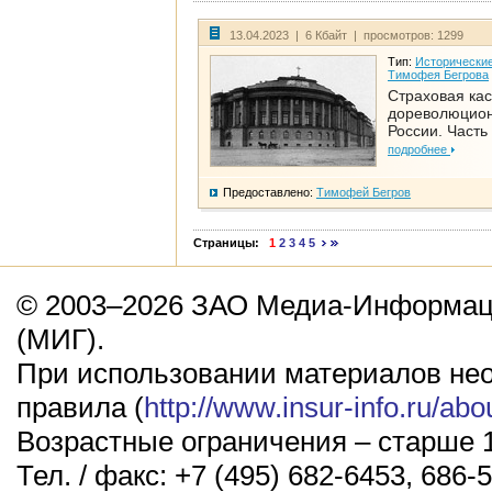
13.04.2023 | 6 Кбайт | просмотров: 1299
Тип:
Исторические
Тимофея Бегрова
Страховая кас
дореволюцио
России. Часть
подробнее
Предоставлено:
Тимофей Бегров
Страницы:
1
2
3
4
5
© 2003–2026 ЗАО Медиа-Информаци
(МИГ).
При использовании материалов не
правила (
http://www.insur-info.ru/abo
Возрастные ограничения – старше 1
Тел. / факс: +7 (495) 682-6453, 686-5