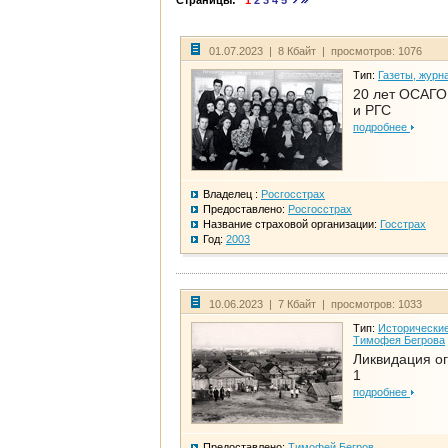
Страницы:
1
2
3
4
5
01.07.2023 | 8 Кбайт | просмотров: 1076
Тип:
Газеты, журн
20 лет ОСАГО.
и РГС
подробнее
Владелец :
Росгосстрах
Предоставлено:
Росгосстрах
Название страховой организации:
Госстрах
Год:
2003
10.06.2023 | 7 Кбайт | просмотров: 1033
Тип:
Исторические
Тимофея Бегрова
Ликвидация ог
1
подробнее
Предоставлено:
Тимофей Бегров