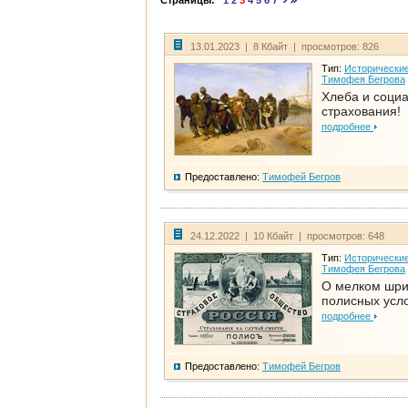
Страницы:
1
2
3
4
5
6
7
13.01.2023 | 8 Кбайт | просмотров: 826
Тип:
Исторические
Тимофея Бегрова
Хлеба и соци
страхования!
подробнее
Предоставлено:
Тимофей Бегров
24.12.2022 | 10 Кбайт | просмотров: 648
Тип:
Исторические
Тимофея Бегрова
О мелком шр
полисных усл
подробнее
Предоставлено:
Тимофей Бегров