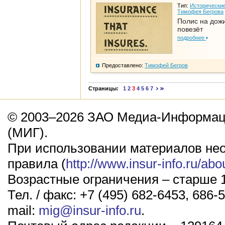
Тип:
Исторические
Тимофея Бегрова
Полис на дож
повезёт
подробнее
Предоставлено:
Тимофей Бегров
Страницы:
1
2
3
4
5
6
7
© 2003–2026 ЗАО Медиа-Информаци
(МИГ).
При использовании материалов не
правила (
http://www.insur-info.ru/abo
Возрастные ограничения – старше 1
Тел. / факс: +7 (495) 682-6453, 686-5
mail:
mig@insur-info.ru
.