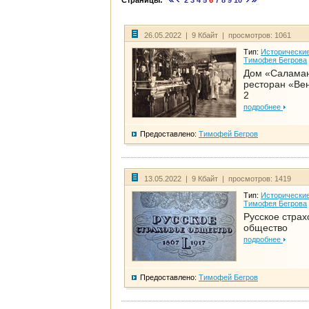
Страницы:
2
3
4
5
6
7
8
9
10
26.05.2022 | 9 Кбайт | просмотров: 1061
Тип:
Исторические
Тимофея Бегрова
Дом «Салама
ресторан «Вен
2
подробнее
Предоставлено:
Тимофей Бегров
13.05.2022 | 9 Кбайт | просмотров: 1419
Тип:
Исторические
Тимофея Бегрова
Русское страх
общество
подробнее
Предоставлено:
Тимофей Бегров