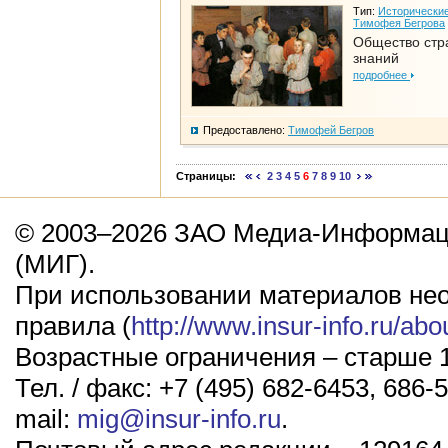
Тип:
Исторические
Тимофея Бегрова
Общество стр
знаний
подробнее
Предоставлено:
Тимофей Бегров
Страницы:
2
3
4
5
6
7
8
9
10
© 2003–2026 ЗАО Медиа-Информаци
(МИГ).
При использовании материалов не
правила (
http://www.insur-info.ru/abo
Возрастные ограничения – старше 1
Тел. / факс: +7 (495) 682-6453, 686-5
mail:
mig@insur-info.ru
.