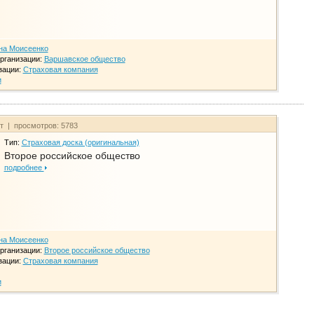
на Моисеенко
рганизации:
Варшавское общество
зации:
Страховая компания
и
йт | просмотров: 5783
Тип:
Страховая доска (оригинальная)
Второе российское общество
подробнее
на Моисеенко
рганизации:
Второе российское общество
зации:
Страховая компания
и