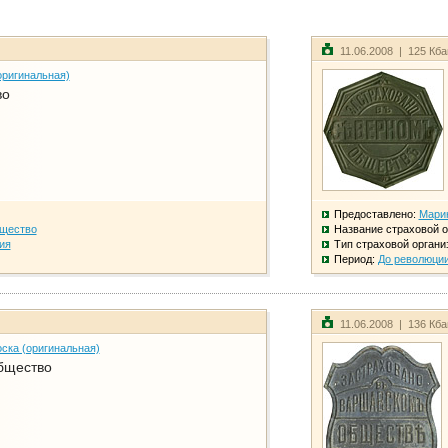
11.06.2008 | 125 Кб
оригинальная)
во
Предоставлено:
Мари
бщество
Название страховой о
ия
Тип страховой органи
Период:
До революци
11.06.2008 | 136 Кб
ска (оригинальная)
бщество