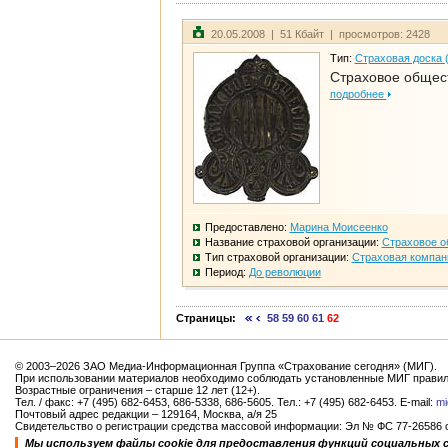
20.05.2008 | 51 Кбайт | просмотров: 2428
Тип:
Страховая доска 
Страховое общест
подробнее
Предоставлено:
Марина Моисеенко
Название страховой организации:
Страховое о
Тип страховой организации:
Страховая компан
Период:
До революции
Страницы:
58
59
60
61
62
© 2003–2026 ЗАО Медиа-Информационная Группа «Страхование сегодня» (МИГ).
При использовании материалов необходимо соблюдать установленные МИГ правил
Возрастные ограничения – старше 12 лет (12+).
Тел. / факс: +7 (495) 682-6453, 686-5338, 686-5605. Тел.: +7 (495) 682-6453. E-mail:
mi
Почтовый адрес редакции – 129164, Москва, а/я 25
Свидетельство о регистрации средства массовой информации: Эл № ФС 77-26586 от
Мы используем файлы cookie для предоставления функций социальных 