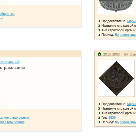
общество
ия
Предоставлено:
Мари
Название страховой о
Тип страховой органи
Период:
До революци
20.05.2008 | 54 Кба
ригинальная)
 страхование
Предоставлено:
Мари
Название страховой о
Тип страховой органи
мское страхование
Год:
1835
го страхования
Период:
До революци