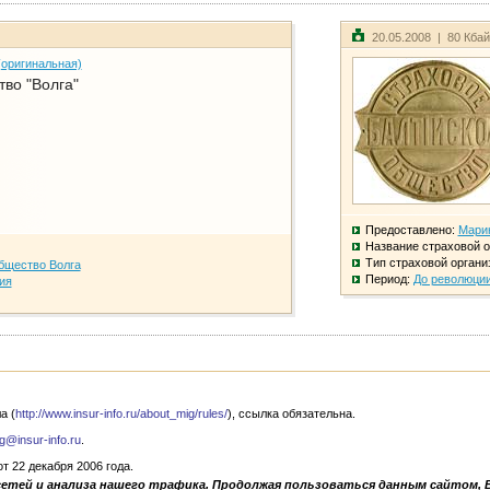
20.05.2008 | 80 Кба
(оригинальная)
во "Волга"
Предоставлено:
Мари
Название страховой о
Тип страховой органи
бщество Волга
Период:
До революци
ия
а (
http://www.insur-info.ru/about_mig/rules/
), ссылка обязательна.
g@insur-info.ru
.
 22 декабря 2006 года.
сетей и анализа нашего трафика. Продолжая пользоваться данным сайтом, 