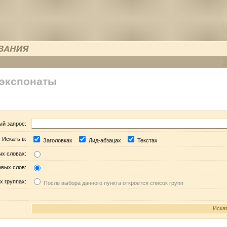
 экспонаты
ый запрос:
Искать в:
Заголовках
Лид-абзацах
Текстах
ых словах:
евых слов:
х группах:
После выбора данного пункта откроется список групп