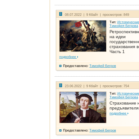
08.07.2022 | 9 Кбайт | просмотров: 849
Тип:
Исторические
Тимофея Бегрова
Ретроспективн
на идеи
государственн
страхования 
Часть 1
подробнее
Предоставлено:
Тимофей Бегров
23.06.2022 | 9 Кбайт | просмотров: 754
Тип:
Исторические
Тимофея Бегрова
Страхование 
предъявителя
подробнее
Предоставлено:
Тимофей Бегров