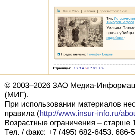
09.06.2022 | 9 Кбайт | просмотров: 1798
Тип:
Исторические
Тимофея Бегрова
Уильям Палме
врача-убийцы.
подробнее
Предоставлено:
Тимофей Бегров
Страницы:
1
2
3
4
5
6
7
8
9
© 2003–2026 ЗАО Медиа-Информаци
(МИГ).
При использовании материалов не
правила (
http://www.insur-info.ru/abo
Возрастные ограничения – старше 1
Тел. / факс: +7 (495) 682-6453, 686-5