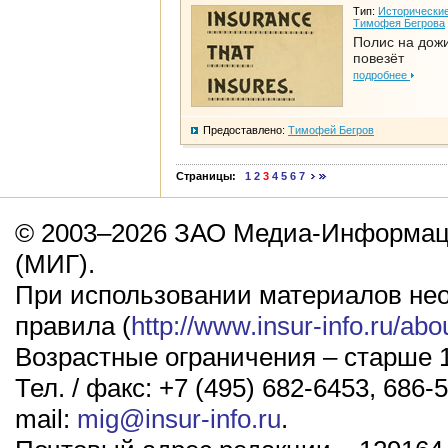
Тип:
Исторические
Тимофея Бегрова
Полис на дож
повезёт
подробнее
Предоставлено:
Тимофей Бегров
Страницы:
1
2
3
4
5
6
7
© 2003–2026 ЗАО Медиа-Информаци
(МИГ).
При использовании материалов не
правила (
http://www.insur-info.ru/abo
Возрастные ограничения – старше 1
Тел. / факс: +7 (495) 682-6453, 686-5
mail:
mig@insur-info.ru
.