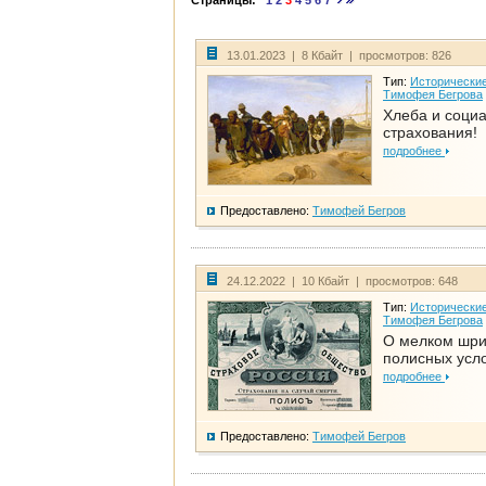
Страницы:
1
2
3
4
5
6
7
13.01.2023 | 8 Кбайт | просмотров: 826
Тип:
Исторические
Тимофея Бегрова
Хлеба и соци
страхования!
подробнее
Предоставлено:
Тимофей Бегров
24.12.2022 | 10 Кбайт | просмотров: 648
Тип:
Исторические
Тимофея Бегрова
О мелком шр
полисных усл
подробнее
Предоставлено:
Тимофей Бегров