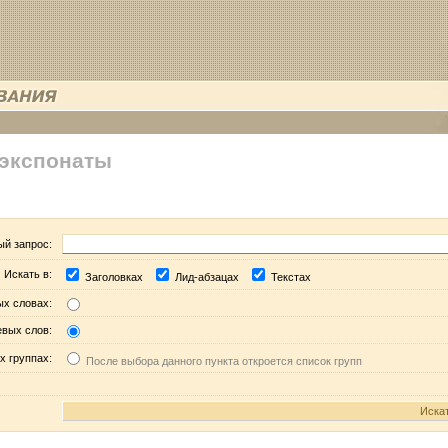
 экспонаты
ый запрос:
Искать в:
Заголовках
Лид-абзацах
Текстах
ых словах:
евых слов:
х группах:
После выбора данного пункта откроется список групп