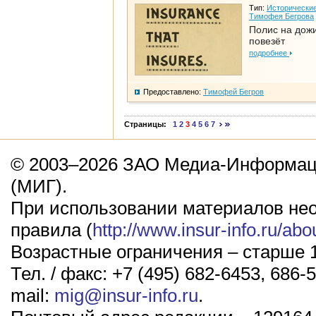
Тип:
Исторические
Тимофея Бегрова
Полис на дож
повезёт
подробнее
Предоставлено:
Тимофей Бегров
Страницы:
1
2
3
4
5
6
7
© 2003–2026 ЗАО Медиа-Информаци
(МИГ).
При использовании материалов не
правила (
http://www.insur-info.ru/abo
Возрастные ограничения – старше 1
Тел. / факс: +7 (495) 682-6453, 686-5
mail:
mig@insur-info.ru
.