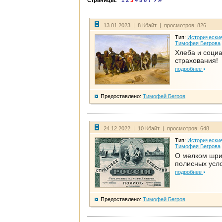
Страницы:
1
2
3
4
5
6
7
13.01.2023 | 8 Кбайт | просмотров: 826
Тип:
Исторические
Тимофея Бегрова
Хлеба и соци
страхования!
подробнее
Предоставлено:
Тимофей Бегров
24.12.2022 | 10 Кбайт | просмотров: 648
Тип:
Исторические
Тимофея Бегрова
О мелком шр
полисных усл
подробнее
Предоставлено:
Тимофей Бегров