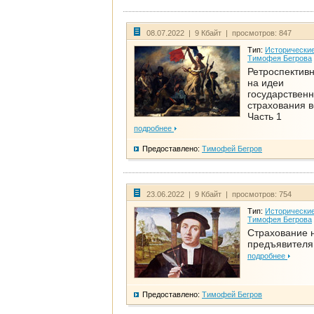
08.07.2022 | 9 Кбайт | просмотров: 847
Тип:
Исторические
Тимофея Бегрова
Ретроспективн
на идеи
государственн
страхования 
Часть 1
подробнее
Предоставлено:
Тимофей Бегров
23.06.2022 | 9 Кбайт | просмотров: 754
Тип:
Исторические
Тимофея Бегрова
Страхование 
предъявителя
подробнее
Предоставлено:
Тимофей Бегров