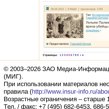
09.06.2022 | 9 Кбайт | просмотров: 1793
Тип:
Исторические
Тимофея Бегрова
Уильям Палме
врача-убийцы.
подробнее
Предоставлено:
Тимофей Бегров
Страницы:
1
2
3
4
5
6
7
8
9
© 2003–2026 ЗАО Медиа-Информаци
(МИГ).
При использовании материалов не
правила (
http://www.insur-info.ru/abo
Возрастные ограничения – старше 1
Тел. / факс: +7 (495) 682-6453, 686-5