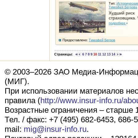
Тип:
Исторические
Тимофея Бегрова
Худший риск
страховщика. 
подробнее
Предоставлено:
Тимофей Бегров
Страницы:
6
7
8
9
10
11
12
13
14
© 2003–2026 ЗАО Медиа-Информаци
(МИГ).
При использовании материалов не
правила (
http://www.insur-info.ru/abo
Возрастные ограничения – старше 1
Тел. / факс: +7 (495) 682-6453, 686-5
mail:
mig@insur-info.ru
.