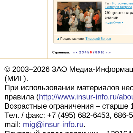
Тип:
Исторические
Тимофея Бегрова
Общество стр
знаний
подробнее
Предоставлено:
Тимофей Бегров
Страницы:
2
3
4
5
6
7
8
9
10
© 2003–2026 ЗАО Медиа-Информаци
(МИГ).
При использовании материалов не
правила (
http://www.insur-info.ru/abo
Возрастные ограничения – старше 1
Тел. / факс: +7 (495) 682-6453, 686-5
mail:
mig@insur-info.ru
.