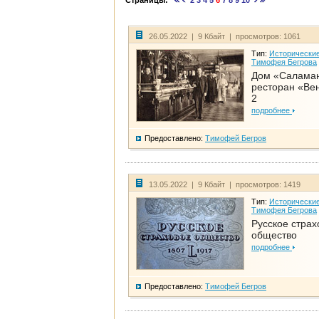
Страницы:
2
3
4
5
6
7
8
9
10
26.05.2022 | 9 Кбайт | просмотров: 1061
Тип:
Исторические
Тимофея Бегрова
Дом «Салама
ресторан «Вен
2
подробнее
Предоставлено:
Тимофей Бегров
13.05.2022 | 9 Кбайт | просмотров: 1419
Тип:
Исторические
Тимофея Бегрова
Русское страх
общество
подробнее
Предоставлено:
Тимофей Бегров