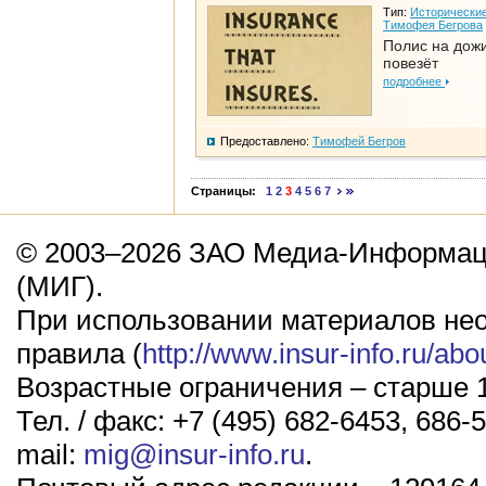
Тип:
Исторические
Тимофея Бегрова
Полис на дож
повезёт
подробнее
Предоставлено:
Тимофей Бегров
Страницы:
1
2
3
4
5
6
7
© 2003–2026 ЗАО Медиа-Информаци
(МИГ).
При использовании материалов не
правила (
http://www.insur-info.ru/abo
Возрастные ограничения – старше 1
Тел. / факс: +7 (495) 682-6453, 686-5
mail:
mig@insur-info.ru
.