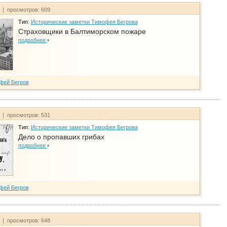
т | просмотров: 609
Тип:
Исторические заметки Тимофея Бегрова
Страховщики в Балтиморском пожаре
подробнее
фей Бегров
т | просмотров: 531
Тип:
Исторические заметки Тимофея Бегрова
Дело о пропавших грибах
подробнее
фей Бегров
т | просмотров: 648