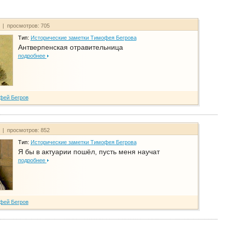
т | просмотров: 705
Тип:
Исторические заметки Тимофея Бегрова
Антверпенская отравительница
подробнее
фей Бегров
т | просмотров: 852
Тип:
Исторические заметки Тимофея Бегрова
Я бы в актуарии пошёл, пусть меня научат
подробнее
фей Бегров