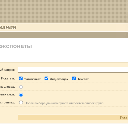
 экспонаты
ый запрос:
Искать в:
Заголовках
Лид-абзацах
Текстах
ых словах:
евых слов:
х группах:
После выбора данного пункта откроется список групп