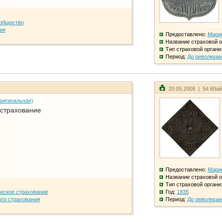
общество
ия
Предоставлено:
Мари
Название страховой о
Тип страховой органи
Период:
До революци
20.05.2008 | 54 Кба
ригинальная)
 страхование
Предоставлено:
Мари
Название страховой о
Тип страховой органи
мское страхование
Год:
1835
го страхования
Период:
До революци