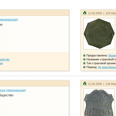
11.06.2008 | 125 Кб
оригинальная)
во
Предоставлено:
Мари
бщество
Название страховой о
ия
Тип страховой органи
Период:
До революци
11.06.2008 | 136 Кб
ска (оригинальная)
бщество