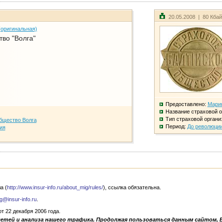
20.05.2008 | 80 Кба
(оригинальная)
во "Волга"
Предоставлено:
Мари
Название страховой о
Тип страховой органи
бщество Волга
Период:
До революци
ия
а (
http://www.insur-info.ru/about_mig/rules/
), ссылка обязательна.
g@insur-info.ru
.
 22 декабря 2006 года.
сетей и анализа нашего трафика. Продолжая пользоваться данным сайтом, 