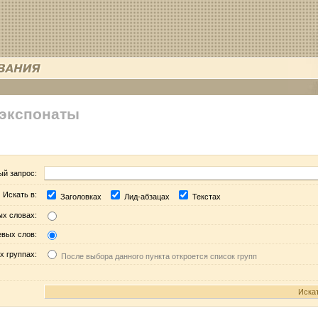
 экспонаты
ый запрос:
Искать в:
Заголовках
Лид-абзацах
Текстах
ых словах:
евых слов:
х группах:
После выбора данного пункта откроется список групп