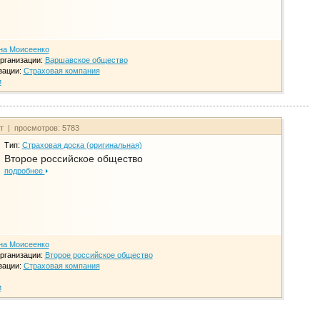
на Моисеенко
рганизации:
Варшавское общество
зации:
Страховая компания
и
йт | просмотров: 5783
Тип:
Страховая доска (оригинальная)
Второе российское общество
подробнее
на Моисеенко
рганизации:
Второе российское общество
зации:
Страховая компания
и