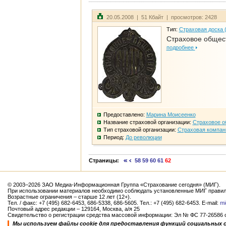
20.05.2008 | 51 Кбайт | просмотров: 2428
Тип:
Страховая доска 
Страховое общест
подробнее
Предоставлено:
Марина Моисеенко
Название страховой организации:
Страховое о
Тип страховой организации:
Страховая компан
Период:
До революции
Страницы:
58
59
60
61
62
© 2003–2026 ЗАО Медиа-Информационная Группа «Страхование сегодня» (МИГ).
При использовании материалов необходимо соблюдать установленные МИГ правил
Возрастные ограничения – старше 12 лет (12+).
Тел. / факс: +7 (495) 682-6453, 686-5338, 686-5605. Тел.: +7 (495) 682-6453. E-mail:
mi
Почтовый адрес редакции – 129164, Москва, а/я 25
Свидетельство о регистрации средства массовой информации: Эл № ФС 77-26586 от
Мы используем файлы cookie для предоставления функций социальных 