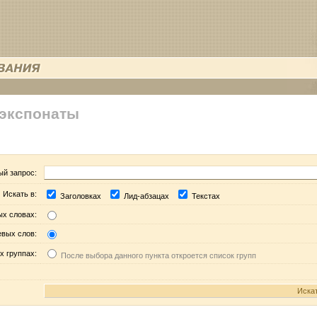
 экспонаты
ый запрос:
Искать в:
Заголовках
Лид-абзацах
Текстах
ых словах:
евых слов:
х группах:
После выбора данного пункта откроется список групп