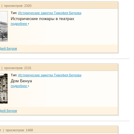
т | просмотров: 2320
Тип:
Исторические заметки Тимофея Бегрова
Исторические пожары в театрах
подробнее
фей Бегров
т | просмотров: 2131
Тип:
Исторические заметки Тимофея Бегрова
Дом Бенуа
подробнее
фей Бегров
йт | просмотров: 1468