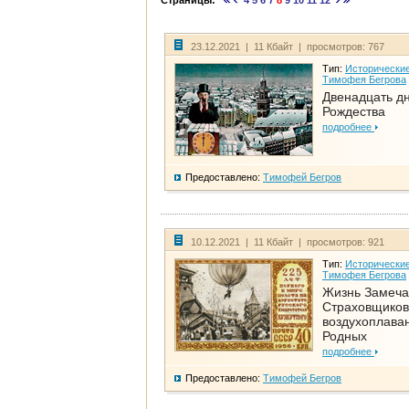
Страницы:
4
5
6
7
8
9
10
11
12
23.12.2021 | 11 Кбайт | просмотров: 767
Тип:
Исторические
Тимофея Бегрова
Двенадцать д
Рождества
подробнее
Предоставлено:
Тимофей Бегров
10.12.2021 | 11 Кбайт | просмотров: 921
Тип:
Исторические
Тимофея Бегрова
Жизнь Замеча
Страховщиков
воздухоплаван
Родных
подробнее
Предоставлено:
Тимофей Бегров