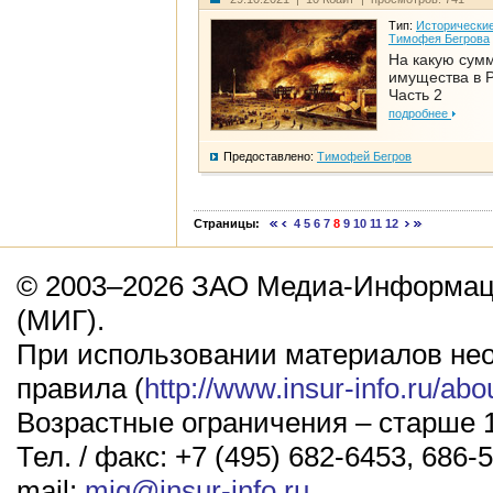
Тип:
Исторические
Тимофея Бегрова
На какую сум
имущества в Р
Часть 2
подробнее
Предоставлено:
Тимофей Бегров
Страницы:
4
5
6
7
8
9
10
11
12
© 2003–2026 ЗАО Медиа-Информаци
(МИГ).
При использовании материалов не
правила (
http://www.insur-info.ru/abo
Возрастные ограничения – старше 1
Тел. / факс: +7 (495) 682-6453, 686-5
mail:
mig@insur-info.ru
.