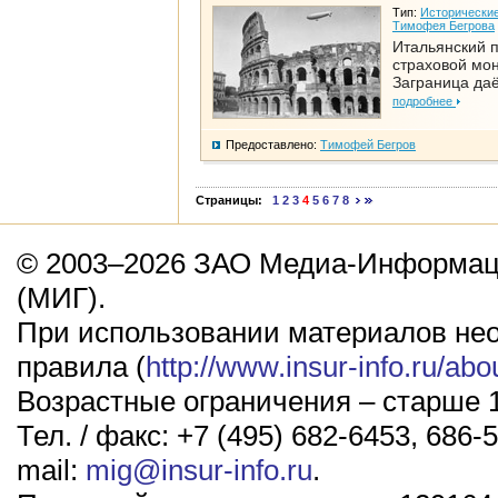
Тип:
Исторические
Тимофея Бегрова
Итальянский п
страховой мо
Заграница да
подробнее
Предоставлено:
Тимофей Бегров
Страницы:
1
2
3
4
5
6
7
8
© 2003–2026 ЗАО Медиа-Информаци
(МИГ).
При использовании материалов не
правила (
http://www.insur-info.ru/abo
Возрастные ограничения – старше 1
Тел. / факс: +7 (495) 682-6453, 686-5
mail:
mig@insur-info.ru
.