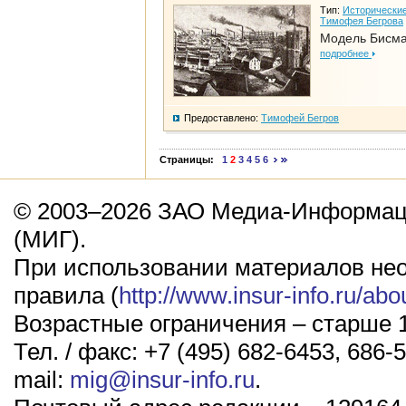
Тип:
Исторические
Тимофея Бегрова
Модель Бисм
подробнее
Предоставлено:
Тимофей Бегров
Страницы:
1
2
3
4
5
6
© 2003–2026 ЗАО Медиа-Информаци
(МИГ).
При использовании материалов не
правила (
http://www.insur-info.ru/abo
Возрастные ограничения – старше 1
Тел. / факс: +7 (495) 682-6453, 686-5
mail:
mig@insur-info.ru
.