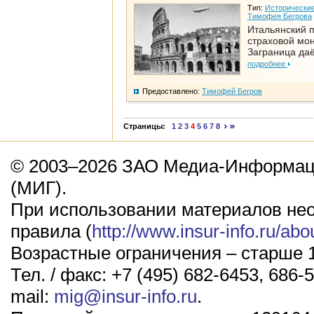
Тип:
Исторические
Тимофея Бегрова
Итальянский п
страховой мо
Заграница да
подробнее
Предоставлено:
Тимофей Бегров
Страницы:
1
2
3
4
5
6
7
8
© 2003–2026 ЗАО Медиа-Информаци
(МИГ).
При использовании материалов не
правила (
http://www.insur-info.ru/abo
Возрастные ограничения – старше 1
Тел. / факс: +7 (495) 682-6453, 686-5
mail:
mig@insur-info.ru
.