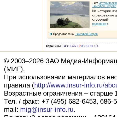
Тип:
Исторические
Тимофея Бегрова
Из истории вз
страхования 
строений
подробнее
Предоставлено:
Тимофей Бегров
Страницы:
3
4
5
6
7
8
9
10
11
© 2003–2026 ЗАО Медиа-Информаци
(МИГ).
При использовании материалов не
правила (
http://www.insur-info.ru/abo
Возрастные ограничения – старше 1
Тел. / факс: +7 (495) 682-6453, 686-5
mail:
mig@insur-info.ru
.