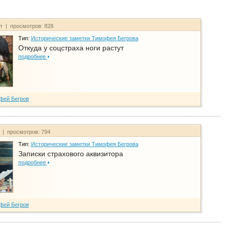
йт | просмотров: 828
Тип:
Исторические заметки Тимофея Бегрова
Откуда у соцстраха ноги растут
подробнее
фей Бегров
т | просмотров: 794
Тип:
Исторические заметки Тимофея Бегрова
Записки страхового аквизитора
подробнее
фей Бегров