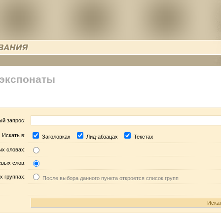
 экспонаты
ый запрос:
Искать в:
Заголовках
Лид-абзацах
Текстах
ых словах:
евых слов:
х группах:
После выбора данного пункта откроется список групп