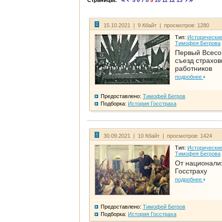
Страницы:
5
6
7
8
9
10
11
12
13
15.10.2021 | 9 Кбайт | просмотров: 1280
Тип:
Исторические
Тимофея Бегрова
Первый Всес
съезд страхо
работников
подробнее
Предоставлено:
Тимофей Бегров
Подборка:
История Госстраха
30.09.2021 | 10 Кбайт | просмотров: 1424
Тип:
Исторические
Тимофея Бегрова
От национали
Госстраху
подробнее
Предоставлено:
Тимофей Бегров
Подборка:
История Госстраха