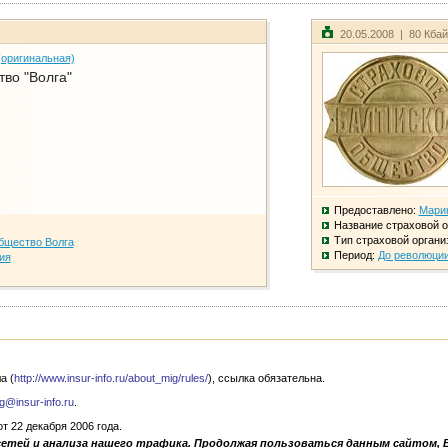
20.05.2008 | 80 Кба
(оригинальная)
во "Волга"
Предоставлено:
Мари
Название страховой о
Тип страховой органи
бщество Волга
Период:
До революци
ия
а (
http://www.insur-info.ru/about_mig/rules/
), ссылка обязательна.
g@insur-info.ru
.
 22 декабря 2006 года.
сетей и анализа нашего трафика. Продолжая пользоваться данным сайтом, 