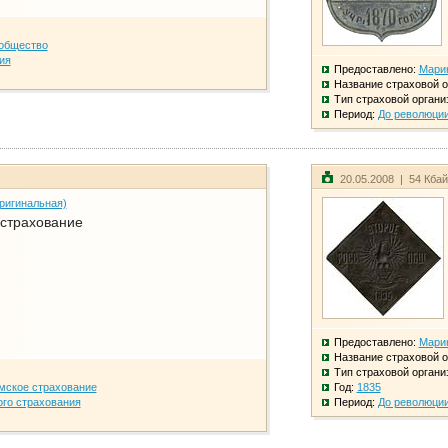
общество
ия
Предоставлено:
Мари
Название страховой о
Тип страховой органи
Период:
До революци
20.05.2008 | 54 Кба
ригинальная)
 страхование
Предоставлено:
Мари
Название страховой о
Тип страховой органи
мское страхование
Год:
1835
го страхования
Период:
До революци