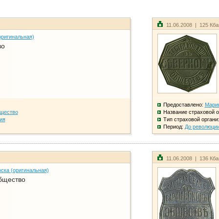
11.06.2008 | 125 Кб
оригинальная)
во
Предоставлено:
Мари
бщество
Название страховой о
ия
Тип страховой органи
Период:
До революци
11.06.2008 | 136 Кб
ска (оригинальная)
бщество