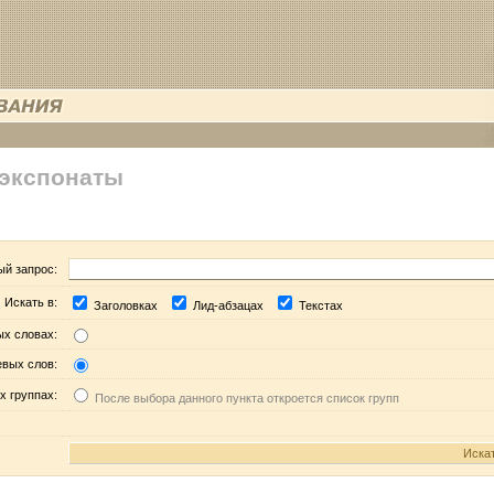
 экспонаты
ый запрос:
Искать в:
Заголовках
Лид-абзацах
Текстах
ых словах:
евых слов:
х группах:
После выбора данного пункта откроется список групп