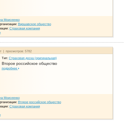
на Моисеенко
рганизации:
Варшавское общество
зации:
Страховая компания
и
йт | просмотров: 5782
Тип:
Страховая доска (оригинальная)
Второе российское общество
подробнее
на Моисеенко
рганизации:
Второе российское общество
зации:
Страховая компания
и