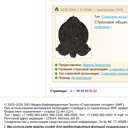
20.05.2008 | 51 Кбайт | просмотров: 2428
Тип:
Страховая доска 
Страховое общест
подробнее
Предоставлено:
Марина Моисеенко
Название страховой организации:
Страховое о
Тип страховой организации:
Страховая компан
Период:
До революции
Страницы:
58
59
60
61
62
© 2003–2026 ЗАО Медиа-Информационная Группа «Страхование сегодня» (МИГ).
При использовании материалов необходимо соблюдать установленные МИГ правил
Возрастные ограничения – старше 12 лет (12+).
Тел. / факс: +7 (495) 682-6453, 686-5338, 686-5605. Тел.: +7 (495) 682-6453. E-mail:
mi
Почтовый адрес редакции – 129164, Москва, а/я 25
Свидетельство о регистрации средства массовой информации: Эл № ФС 77-26586 от
Мы используем файлы cookie для предоставления функций социальных 