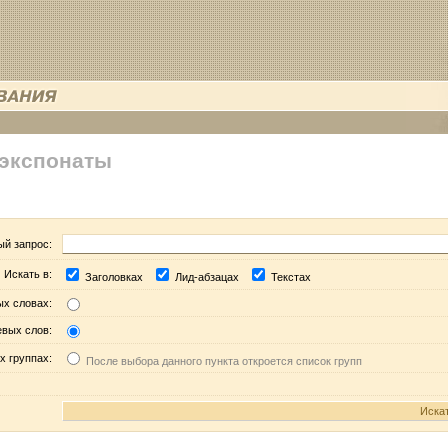
 экспонаты
ый запрос:
Искать в:
Заголовках
Лид-абзацах
Текстах
ых словах:
евых слов:
х группах:
После выбора данного пункта откроется список групп