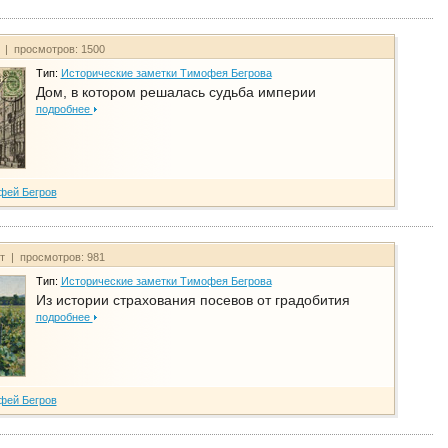
т | просмотров: 1500
Тип:
Исторические заметки Тимофея Бегрова
Дом, в котором решалась судьба империи
подробнее
фей Бегров
йт | просмотров: 981
Тип:
Исторические заметки Тимофея Бегрова
Из истории страхования посевов от градобития
подробнее
фей Бегров