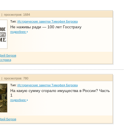
т | просмотров: 1684
Тип:
Исторические заметки Тимофея Бегрова
Не наживы ради — 100 лет Госстраху
подробнее
фей Бегров
сстраха
т | просмотров: 780
Тип:
Исторические заметки Тимофея Бегрова
На какую сумму сгорало имущества в России? Часть
1
подробнее
фей Бегров