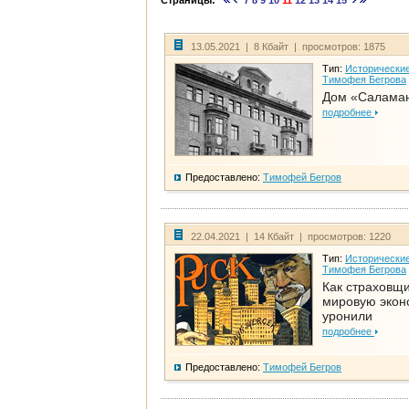
Страницы:
7
8
9
10
11
12
13
14
15
13.05.2021 | 8 Кбайт | просмотров: 1875
Тип:
Исторические
Тимофея Бегрова
Дом «Салама
подробнее
Предоставлено:
Тимофей Бегров
22.04.2021 | 14 Кбайт | просмотров: 1220
Тип:
Исторические
Тимофея Бегрова
Как страховщ
мировую экон
уронили
подробнее
Предоставлено:
Тимофей Бегров