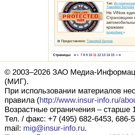
Тип:
Исторические
Тимофея Бегрова
Не VINом еди
Страховщики 
автомобильн
кражами
подробнее
Предоставлено:
Тимофей Бегров
Страницы:
7
8
9
10
11
12
13
14
15
© 2003–2026 ЗАО Медиа-Информаци
(МИГ).
При использовании материалов не
правила (
http://www.insur-info.ru/abo
Возрастные ограничения – старше 1
Тел. / факс: +7 (495) 682-6453, 686-5
mail:
mig@insur-info.ru
.