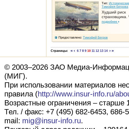
Тип:
Исторические
Тимофея Бегрова
Худший риск
страховщика. 
подробнее
Предоставлено:
Тимофей Бегров
Страницы:
6
7
8
9
10
11
12
13
14
© 2003–2026 ЗАО Медиа-Информаци
(МИГ).
При использовании материалов не
правила (
http://www.insur-info.ru/abo
Возрастные ограничения – старше 1
Тел. / факс: +7 (495) 682-6453, 686-5
mail:
mig@insur-info.ru
.