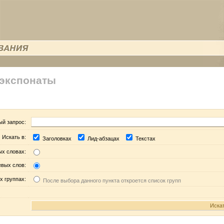
 экспонаты
ый запрос:
Искать в:
Заголовках
Лид-абзацах
Текстах
ых словах:
евых слов:
х группах:
После выбора данного пункта откроется список групп