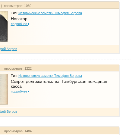
т | просмотров: 1060
Тип:
Исторические заметки Тимофея Бегрова
Новатор
подробнее
фей Бегров
т | просмотров: 1222
Тип:
Исторические заметки Тимофея Бегрова
Секрет долгожительства. Гамбургская пожарная
касса
подробнее
фей Бегров
т | просмотров: 1484