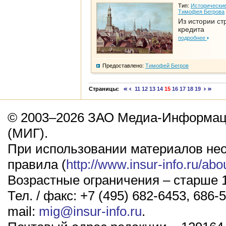
Тип:
Исторические
Тимофея Бегрова
Из истории ст
кредита
подробнее
Предоставлено:
Тимофей Бегров
Страницы:
11
12
13
14
15
16
17
18
19
© 2003–2026 ЗАО Медиа-Информаци
(МИГ).
При использовании материалов не
правила (
http://www.insur-info.ru/abo
Возрастные ограничения – старше 1
Тел. / факс: +7 (495) 682-6453, 686-5
mail:
mig@insur-info.ru
.