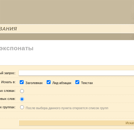
 экспонаты
ый запрос:
Искать в:
Заголовках
Лид-абзацах
Текстах
ых словах:
евых слов:
х группах:
После выбора данного пункта откроется список групп