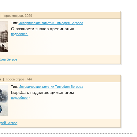
т | просмотров: 1029
Тип:
Исторические заметки Тимофея Бегрова
О важности знаков препинания
подробнее
фей Бегров
йт | просмотров: 744
Тип:
Исторические заметки Тимофея Бегрова
Борьба с надвигающимся игом
подробнее
фей Бегров