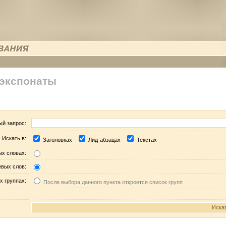
 экспонаты
ый запрос:
Искать в:
Заголовках
Лид-абзацах
Текстах
ых словах:
евых слов:
х группах:
После выбора данного пункта откроется список групп