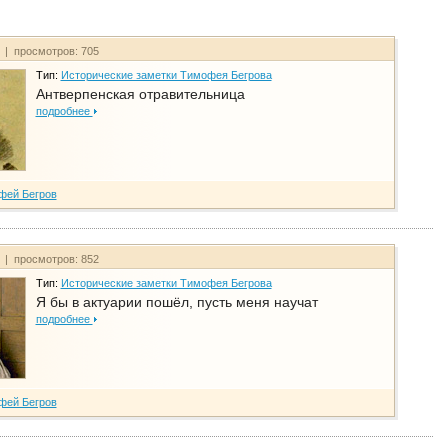
т | просмотров: 705
Тип:
Исторические заметки Тимофея Бегрова
Антверпенская отравительница
подробнее
фей Бегров
т | просмотров: 852
Тип:
Исторические заметки Тимофея Бегрова
Я бы в актуарии пошёл, пусть меня научат
подробнее
фей Бегров