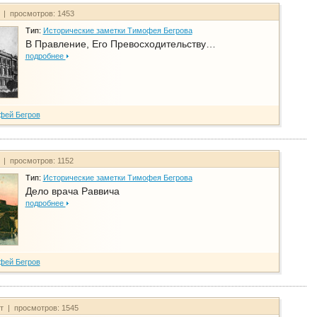
т | просмотров: 1453
Тип:
Исторические заметки Тимофея Бегрова
В Правление, Его Превосходительству…
подробнее
фей Бегров
т | просмотров: 1152
Тип:
Исторические заметки Тимофея Бегрова
Дело врача Раввича
подробнее
фей Бегров
йт | просмотров: 1545