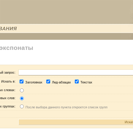
 экспонаты
ый запрос:
Искать в:
Заголовках
Лид-абзацах
Текстах
ых словах:
евых слов:
х группах:
После выбора данного пункта откроется список групп