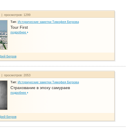
т | просмотров: 1299
Тип:
Исторические заметки Тимофея Бегрова
Tour First
подробнее
фей Бегров
т | просмотров: 2053
Тип:
Исторические заметки Тимофея Бегрова
Страхование в эпоху самураев
подробнее
фей Бегров