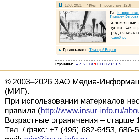
12.08.2021 | 7 Кбайт | просмотров: 1216
Тип:
Исторические
Тимофея Бегрова
Колокольный 
пушки. Как Ев
града спасала
подробнее
Предоставлено:
Тимофей Бегров
Страницы:
5
6
7
8
9
10
11
12
13
© 2003–2026 ЗАО Медиа-Информаци
(МИГ).
При использовании материалов не
правила (
http://www.insur-info.ru/abo
Возрастные ограничения – старше 1
Тел. / факс: +7 (495) 682-6453, 686-5