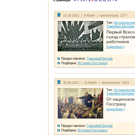
Страницы:
5
6
7
8
9
10
11
12
13
15.10.2021 | 9 Кбайт | просмотров: 1277
Тип:
Исторические
Тимофея Бегрова
Первый Всес
съезд страхо
работников
подробнее
Предоставлено:
Тимофей Бегров
Подборка:
История Госстраха
30.09.2021 | 10 Кбайт | просмотров: 1424
Тип:
Исторические
Тимофея Бегрова
От национали
Госстраху
подробнее
Предоставлено:
Тимофей Бегров
Подборка:
История Госстраха