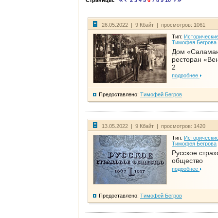
Страницы:
2
3
4
5
6
7
8
9
10
26.05.2022 | 9 Кбайт | просмотров: 1061
Тип:
Исторические
Тимофея Бегрова
Дом «Салама
ресторан «Вен
2
подробнее
Предоставлено:
Тимофей Бегров
13.05.2022 | 9 Кбайт | просмотров: 1420
Тип:
Исторические
Тимофея Бегрова
Русское страх
общество
подробнее
Предоставлено:
Тимофей Бегров