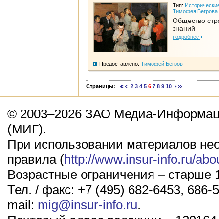
Тип:
Исторические
Тимофея Бегрова
Общество стр
знаний
подробнее
Предоставлено:
Тимофей Бегров
Страницы:
2
3
4
5
6
7
8
9
10
© 2003–2026 ЗАО Медиа-Информаци
(МИГ).
При использовании материалов не
правила (
http://www.insur-info.ru/abo
Возрастные ограничения – старше 1
Тел. / факс: +7 (495) 682-6453, 686-5
mail:
mig@insur-info.ru
.