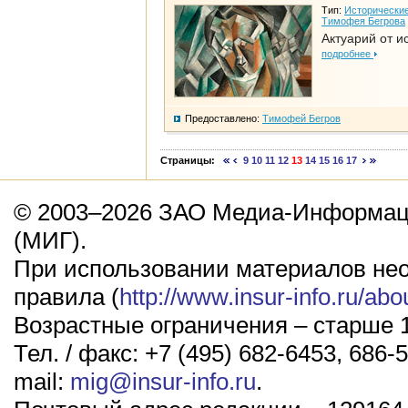
Тип:
Исторические
Тимофея Бегрова
Актуарий от и
подробнее
Предоставлено:
Тимофей Бегров
Страницы:
9
10
11
12
13
14
15
16
17
© 2003–2026 ЗАО Медиа-Информаци
(МИГ).
При использовании материалов не
правила (
http://www.insur-info.ru/abo
Возрастные ограничения – старше 1
Тел. / факс: +7 (495) 682-6453, 686-5
mail:
mig@insur-info.ru
.