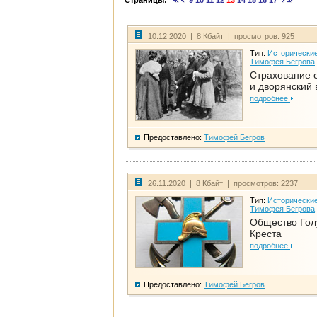
Страницы:
9
10
11
12
13
14
15
16
17
10.12.2020 | 8 Кбайт | просмотров: 925
Тип:
Исторические
Тимофея Бегрова
Страхование 
и дворянский 
подробнее
Предоставлено:
Тимофей Бегров
26.11.2020 | 8 Кбайт | просмотров: 2237
Тип:
Исторические
Тимофея Бегрова
Общество Гол
Креста
подробнее
Предоставлено:
Тимофей Бегров