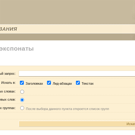
 экспонаты
ый запрос:
Искать в:
Заголовках
Лид-абзацах
Текстах
ых словах:
евых слов:
х группах:
После выбора данного пункта откроется список групп