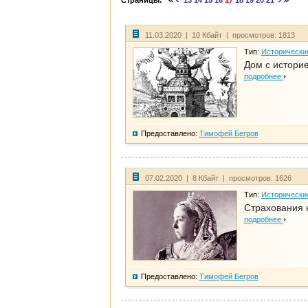
Страницы:
13
14
15
16
17
18
19
20
21
11.03.2020 | 10 Кбайт | просмотров: 1813
Тип:
Исторически
Дом с историе
подробнее
Предоставлено:
Тимофей Бегров
07.02.2020 | 8 Кбайт | просмотров: 1626
Тип:
Исторически
Страхования 
подробнее
Предоставлено:
Тимофей Бегров