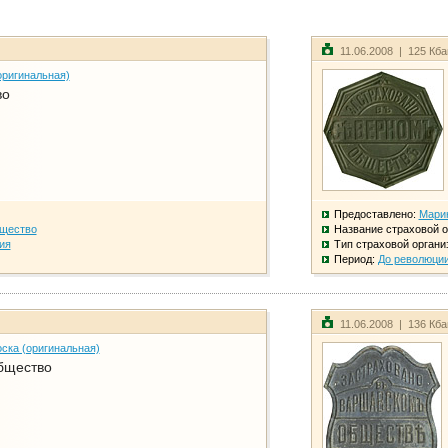
11.06.2008 | 125 Кб
оригинальная)
во
Предоставлено:
Мари
бщество
Название страховой о
ия
Тип страховой органи
Период:
До революци
11.06.2008 | 136 Кб
ска (оригинальная)
бщество