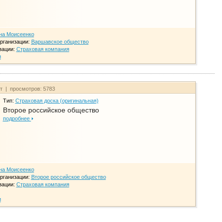
на Моисеенко
рганизации:
Варшавское общество
зации:
Страховая компания
и
йт | просмотров: 5783
Тип:
Страховая доска (оригинальная)
Второе российское общество
подробнее
на Моисеенко
рганизации:
Второе российское общество
зации:
Страховая компания
и