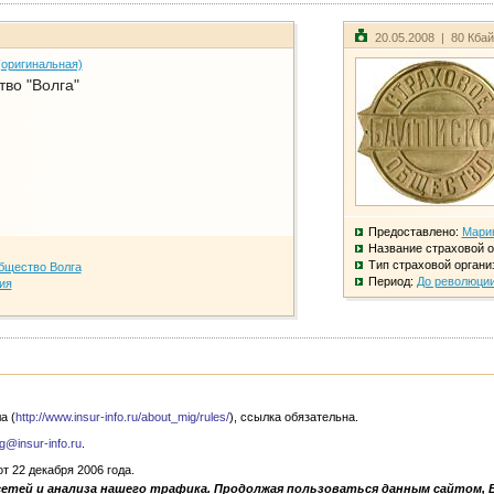
20.05.2008 | 80 Кба
(оригинальная)
во "Волга"
Предоставлено:
Мари
Название страховой о
Тип страховой органи
бщество Волга
Период:
До революци
ия
а (
http://www.insur-info.ru/about_mig/rules/
), ссылка обязательна.
g@insur-info.ru
.
 22 декабря 2006 года.
сетей и анализа нашего трафика. Продолжая пользоваться данным сайтом, 