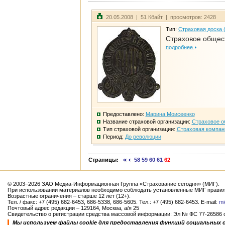
20.05.2008 | 51 Кбайт | просмотров: 2428
Тип:
Страховая доска 
Страховое общест
подробнее
Предоставлено:
Марина Моисеенко
Название страховой организации:
Страховое о
Тип страховой организации:
Страховая компан
Период:
До революции
Страницы:
58
59
60
61
62
© 2003–2026 ЗАО Медиа-Информационная Группа «Страхование сегодня» (МИГ).
При использовании материалов необходимо соблюдать установленные МИГ правил
Возрастные ограничения – старше 12 лет (12+).
Тел. / факс: +7 (495) 682-6453, 686-5338, 686-5605. Тел.: +7 (495) 682-6453. E-mail:
mi
Почтовый адрес редакции – 129164, Москва, а/я 25
Свидетельство о регистрации средства массовой информации: Эл № ФС 77-26586 от
Мы используем файлы cookie для предоставления функций социальных 