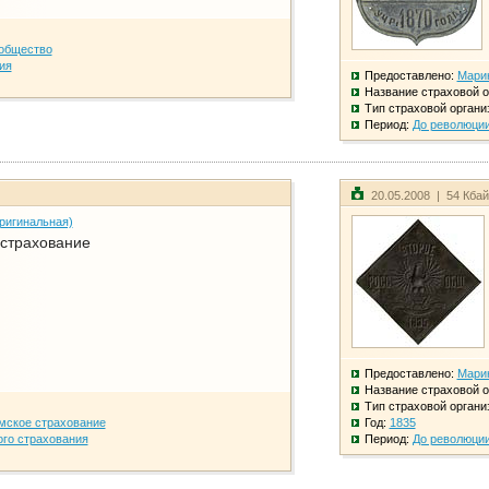
общество
ия
Предоставлено:
Мари
Название страховой о
Тип страховой органи
Период:
До революци
20.05.2008 | 54 Кба
ригинальная)
 страхование
Предоставлено:
Мари
Название страховой о
Тип страховой органи
мское страхование
Год:
1835
го страхования
Период:
До революци