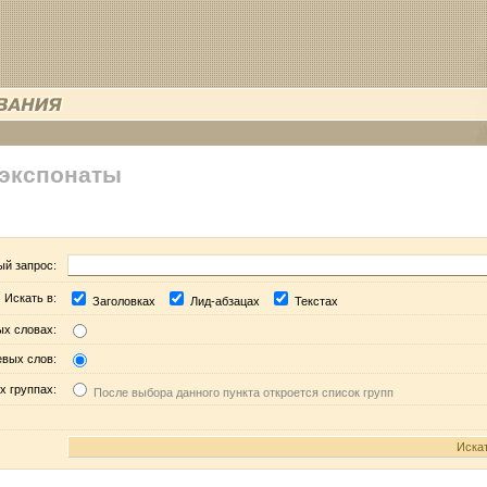
 экспонаты
ый запрос:
Искать в:
Заголовках
Лид-абзацах
Текстах
ых словах:
евых слов:
х группах:
После выбора данного пункта откроется список групп