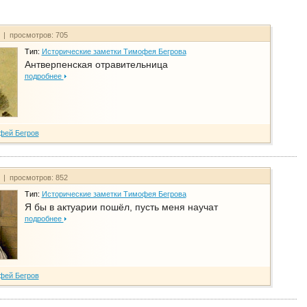
т | просмотров: 705
Тип:
Исторические заметки Тимофея Бегрова
Антверпенская отравительница
подробнее
фей Бегров
т | просмотров: 852
Тип:
Исторические заметки Тимофея Бегрова
Я бы в актуарии пошёл, пусть меня научат
подробнее
фей Бегров