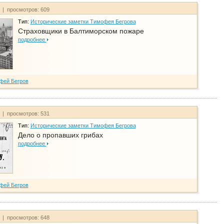
т | просмотров: 609
Тип:
Исторические заметки Тимофея Бегрова
Страховщики в Балтиморском пожаре
подробнее
фей Бегров
т | просмотров: 531
Тип:
Исторические заметки Тимофея Бегрова
Дело о пропавших грибах
подробнее
фей Бегров
т | просмотров: 648