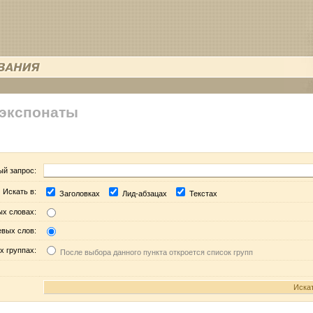
 экспонаты
ый запрос:
Искать в:
Заголовках
Лид-абзацах
Текстах
ых словах:
евых слов:
х группах:
После выбора данного пункта откроется список групп