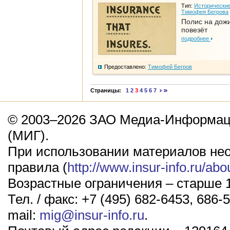
Тип:
Исторические
Тимофея Бегрова
Полис на дож
повезёт
подробнее
Предоставлено:
Тимофей Бегров
Страницы:
1
2
3
4
5
6
7
© 2003–2026 ЗАО Медиа-Информаци
(МИГ).
При использовании материалов не
правила (
http://www.insur-info.ru/abo
Возрастные ограничения – старше 1
Тел. / факс: +7 (495) 682-6453, 686-5
mail:
mig@insur-info.ru
.