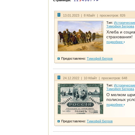
Страницы:
1
2
3
4
5
6
7
13.01.2023 | 8 Кбайт | просмотров: 826
Тип:
Исторические
Тимофея Бегрова
Хлеба и соци
страхования!
подробнее
Предоставлено:
Тимофей Бегров
24.12.2022 | 10 Кбайт | просмотров: 648
Тип:
Исторические
Тимофея Бегрова
О мелком шр
полисных усл
подробнее
Предоставлено:
Тимофей Бегров