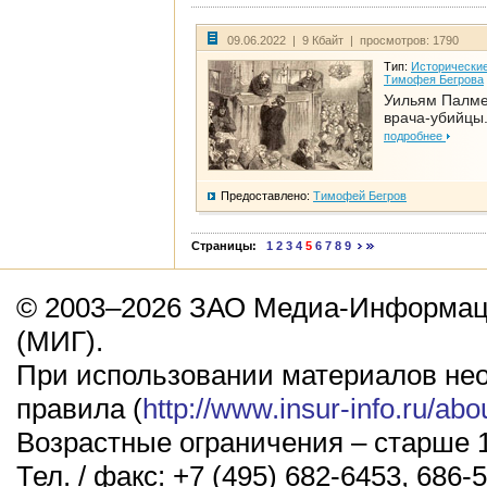
09.06.2022 | 9 Кбайт | просмотров: 1790
Тип:
Исторические
Тимофея Бегрова
Уильям Палме
врача-убийцы.
подробнее
Предоставлено:
Тимофей Бегров
Страницы:
1
2
3
4
5
6
7
8
9
© 2003–2026 ЗАО Медиа-Информаци
(МИГ).
При использовании материалов не
правила (
http://www.insur-info.ru/abo
Возрастные ограничения – старше 1
Тел. / факс: +7 (495) 682-6453, 686-5