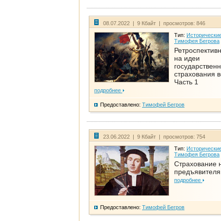
08.07.2022 | 9 Кбайт | просмотров: 846
Тип:
Исторические
Тимофея Бегрова
Ретроспективн
на идеи
государственн
страхования 
Часть 1
подробнее
Предоставлено:
Тимофей Бегров
23.06.2022 | 9 Кбайт | просмотров: 754
Тип:
Исторические
Тимофея Бегрова
Страхование 
предъявителя
подробнее
Предоставлено:
Тимофей Бегров