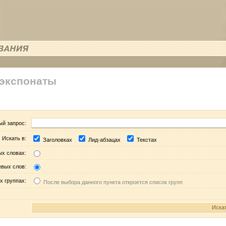
 экспонаты
ый запрос:
Искать в:
Заголовках
Лид-абзацах
Текстах
ых словах:
евых слов:
х группах:
После выбора данного пункта откроется список групп