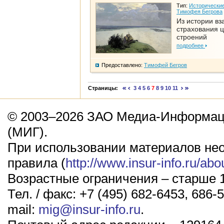
Тип:
Исторические
Тимофея Бегрова
Из истории вз
страхования 
строений
подробнее
Предоставлено:
Тимофей Бегров
Страницы:
3
4
5
6
7
8
9
10
11
© 2003–2026 ЗАО Медиа-Информаци
(МИГ).
При использовании материалов не
правила (
http://www.insur-info.ru/abo
Возрастные ограничения – старше 1
Тел. / факс: +7 (495) 682-6453, 686-5
mail:
mig@insur-info.ru
.