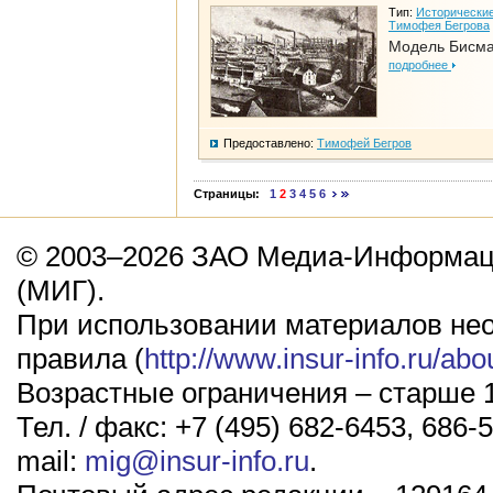
Тип:
Исторические
Тимофея Бегрова
Модель Бисм
подробнее
Предоставлено:
Тимофей Бегров
Страницы:
1
2
3
4
5
6
© 2003–2026 ЗАО Медиа-Информаци
(МИГ).
При использовании материалов не
правила (
http://www.insur-info.ru/abo
Возрастные ограничения – старше 1
Тел. / факс: +7 (495) 682-6453, 686-5
mail:
mig@insur-info.ru
.