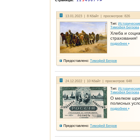
Страницы:
1
2
3
4
5
6
7
13.01.2023 | 8 Кбайт | просмотров: 826
Тип:
Исторические
Тимофея Бегрова
Хлеба и соци
страхования!
подробнее
Предоставлено:
Тимофей Бегров
24.12.2022 | 10 Кбайт | просмотров: 648
Тип:
Исторические
Тимофея Бегрова
О мелком шр
полисных усл
подробнее
Предоставлено:
Тимофей Бегров