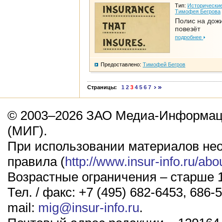
Тип:
Исторические
Тимофея Бегрова
Полис на дож
повезёт
подробнее
Предоставлено:
Тимофей Бегров
Страницы:
1
2
3
4
5
6
7
© 2003–2026 ЗАО Медиа-Информаци
(МИГ).
При использовании материалов не
правила (
http://www.insur-info.ru/abo
Возрастные ограничения – старше 1
Тел. / факс: +7 (495) 682-6453, 686-5
mail:
mig@insur-info.ru
.